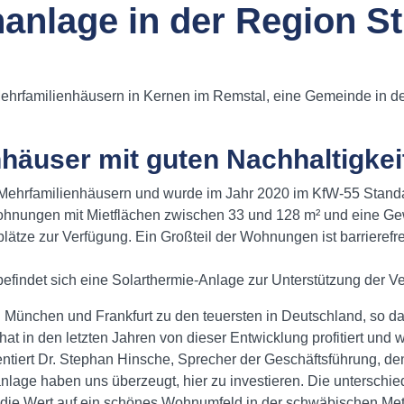
anlage in der Region St
rfamilienhäusern in Kernen im Remstal, eine Gemeinde in der M
nhäuser mit guten Nachhaltigkei
ehrfamilienhäusern und wurde im Jahr 2020 im KfW-55 Standard
Wohnungen mit Mietflächen zwischen 33 und 128 m² und eine Ge
plätze zur Verfügung. Ein Großteil der Wohnungen ist barriere
befindet sich eine Solarthermie-Anlage zur Unterstützung der
h München und Frankfurt zu den teuersten in Deutschland, so 
in den letzten Jahren von dieser Entwicklung profitiert und 
iert Dr. Stephan Hinsche, Sprecher der Geschäftsführung, den
nlage haben uns überzeugt, hier zu investieren. Die untersch
die Wert auf ein schönes Wohnumfeld in der schwäbischen Met